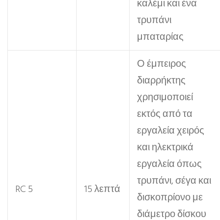
καλέμι και ένα
τρυπάνι
μπαταρίας
Ο έμπειρος
διαρρήκτης
χρησιμοποιεί
εκτός από τα
εργαλεία χειρός
και ηλεκτρικά
εργαλεία όπως
τρυπάνι, σέγα και
RC 5
15 λεπτά
δισκοπρίονο με
διάμετρο δίσκου