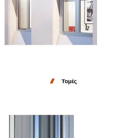
Τομές