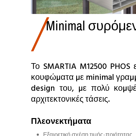
Minimal συρόμ
Το SMARTIA M12500 PHOS εί
κουφώµατα µε minimal γραµµέ
design του, µε πολύ κοµψέ
αρχιτεκτονικές τάσεις.
Πλεονεκτήματα
Εξαιρετική σχέση τιμής-ποιότητας