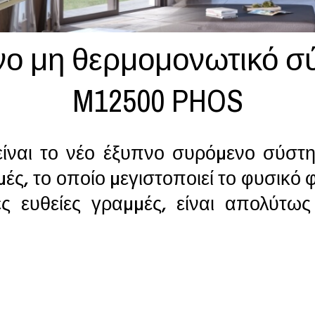
ενο μη θερμομονωτικό σ
M12500 PHOS
ναι το νέο έξυπνο συρόµενο σύστη
ς, το οποίο µεγιστοποιεί το φυσικό 
ς ευθείες γραµµές, είναι απολύτως